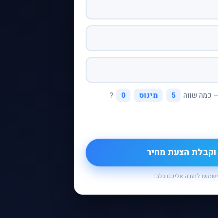
— כמה שווה
5
מינוס
0
?
ישמשו לחזרה אליכם בלבד